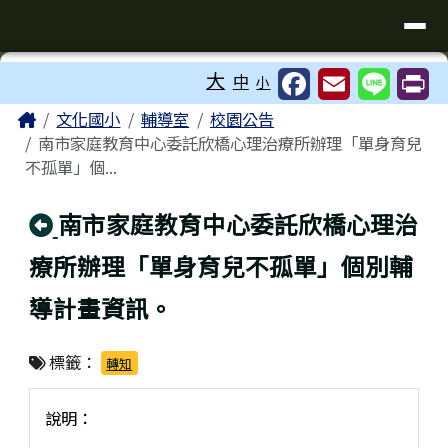
臺南市歸仁區文化國小全球資訊站
導覽列
跳至主內容區
工具列
大
中
小
⏸
頁尾區域
主內容區域
Home
文化國小
輔導室
校園公告
南市家庭教育中心委託欣橋心理治療所辦理「單身育兒
不孤單」個...
回上頁
南市家庭教育中心委託欣橋心理治
療所辦理「單身育兒不孤單」個別輔
導計畫資訊。
標籤：
轉知
說明：