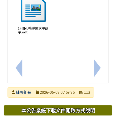
1) 個別輔導需求申請
單.odt
上一筆：台灣展翅協會舉辦「2026《交友大作戰》
下一筆：
發布者
輔導組長
113
2026-06-08 07:59:35
發布日期
瀏覽次數
下中區域內容
本公告系統下載文件開啟方式說明