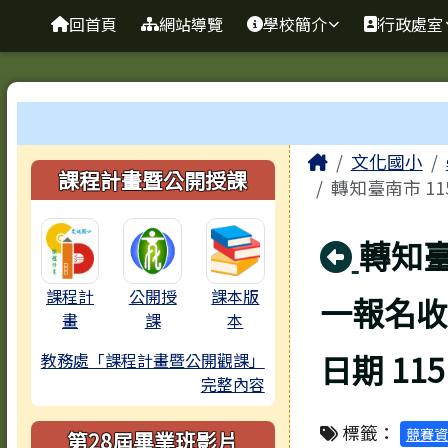
臺南市歸仁區文化國小全
導覽列
跳至主內容區
回首頁
網站導覽
學校簡介
行政處室
工具列
頁尾區域
主內容區
Home
文化國小
左邊區域內容
課程計畫暨公開授課
轉知臺南市 1
回上
轉知臺
課程計
公開授
課本版
一報名收
畫
課
本
日期 115
教務處「課程計畫暨公開觀課」
完整內容
標籤：
競賽資
第28屆畢業班影片