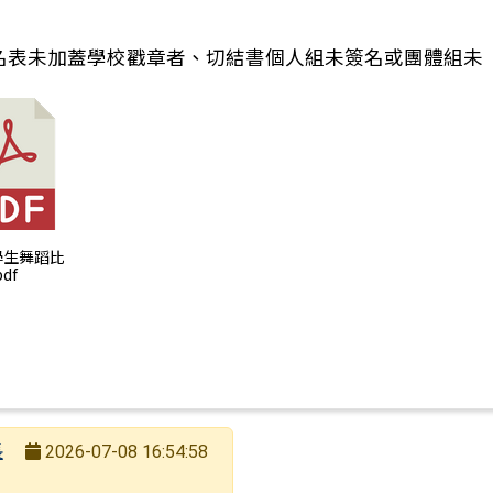
名表未加蓋學校戳章者、切結書個人組未簽名或團體組未
5學生舞蹈比
df
長
2026-07-08 16:54:58