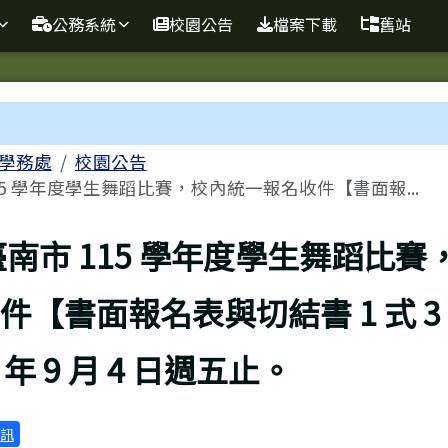
球資訊站
公務系統
校園公告
檔案下載
舊站
域
學務處
校園公告
15 學年度學生舞蹈比賽，校內統一報名收件【書面報...
頁
南市 115 學年度學生舞蹈比賽
件【書面報名表與切結書 1 式 3
 年 9 月 4 日週五止。
訊