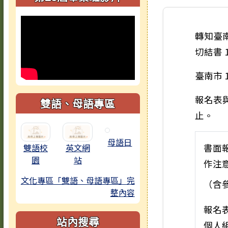
轉知臺
切結書 1
臺南市
報名表與
雙語、母語專區
止。
母語日
雙語校
英文網
書面
園
站
作注
文化專區「雙語、母語專區」完
（含
整內容
報名
站內搜尋
個人