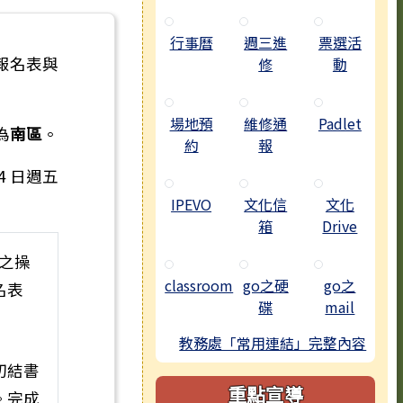
行事曆
週三進
票選活
報名表與
修
動
場地預
維修通
Padlet
為
南區
。
約
報
4 日週五
IPEVO
文化信
文化
箱
Drive
之操
classroom
go之硬
go之
名表
碟
mail
教務處「常用連結」完整內容
切結書
重點宣導
。完成