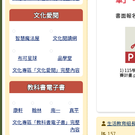
文化愛閱
書面報
智慧魔法屋
文化閱讀網
布可星球
品學堂
文化專區「文化愛閱」完整內容
1) 11
賽計畫.p
教科書電子書
康軒
翰林
南一
真平
文化專區「教科書電子書」完整
發布者
生活教育組
內容
發布日期
瀏覽次數
157