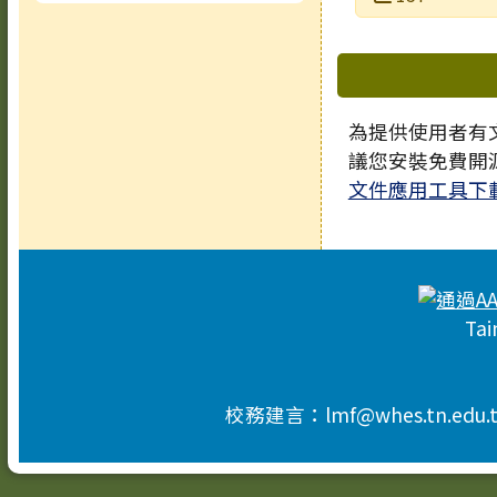
下中區域
為提供使用者有文
議您安裝免費開
文件應用工具下
頁尾區域內容
Tai
校務建言：lmf@whes.tn.edu.t