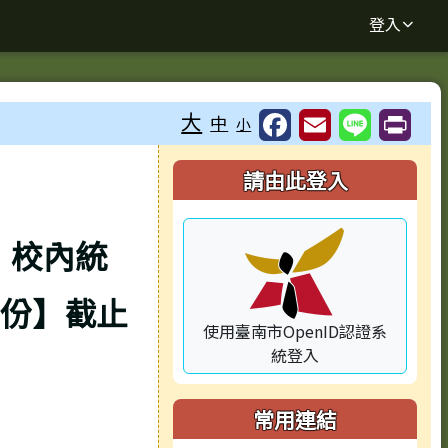
登入
大
中
小
⏸
右邊區域內容
請由此登入
，校內統
 份】截止
使用臺南市OpenID認證系
統登入
常用連結