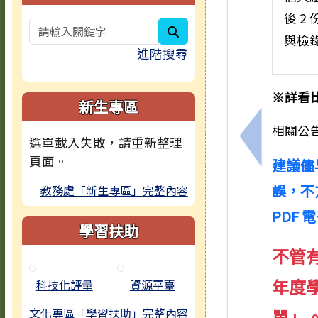
後 
search
與檢
進階搜尋
※詳看
新生專區
相關公
選單載入失敗，請重新整理
上一筆：轉
頁面。
建議儘
誤，不
教務處「新生專區」完整內容
PDF 
學習扶助
不管有
年度
科技化評量
資源平臺
文化專區「學習扶助」完整內容
單」