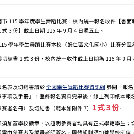
南市 115 學年度學生舞蹈比賽，校內統一報名收件【書面
 式 3 份】截止日期 115 年 9 月 4 日週五止。
 115 學年學生舞蹈比賽本校（歸仁區文化國小）比賽分區
切結書 1 式 3 份，校內統一收件截止日期為 115 年 9 月 
報名表及切結書請於
全國學生舞蹈比賽資訊網
參閱「報名
意事項及手冊」，登錄報名資料完畢後，線上列印紙本報
1 式 3 份
參賽者名冊）及切結書（範本如附件 7）
。
表須加蓋學校戳章，以證明參賽者均具有正式學籍學生；
組需由參賽者及編舞老師簽名，團體組則須加蓋學校印信