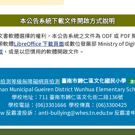
內容
本公告系統下載文件開啟方式說明
書軟體選擇的權利，本公告系統之文件為 ODF 或 PDF
源軟體
LibreOffice 下載頁面
或數位發展部 Ministry of Digita
載
，或是以您慣用的軟體開啟文件。
臺南市歸仁區文化國民小學
本
nan Municipal Gueiren District Wunhua Elementary Sc
學校地址：711 臺南市歸仁區文化街二段136號
學校電話：(06)3301666 學校傳真：(06)3300425
w 反霸凌投訴：anti-bullying@whes.tn.edu.tw 反霸凌