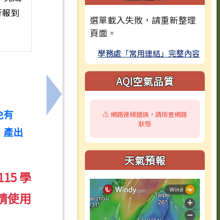
行報到
選單載入失敗，請重新整理
頁面。
學務處「常用連結」完整內容
AQI空氣品質
力。
下一筆：轉知臺南市115年度國民中小學傳統
免有
⚠️ 網路連線錯誤，請檢查網路
狀態
，產出
天氣預報
15 學
請使用