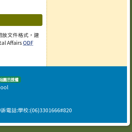
 開放文件格式，建
l Affairs
ODF
站圖示授權
hool
申訴電話:學校:(06)3301666#820