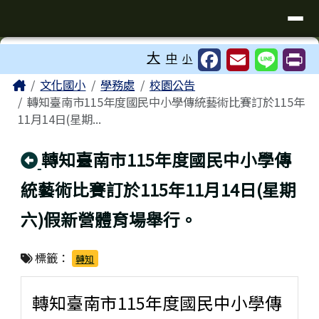
臺南市歸仁區文化國小全球資訊站
導覽列
跳至主內容區
工具列
大
中
小
⏸
頁尾區域
主內容區域
Home
文化國小
學務處
校園公告
轉知臺南市115年度國民中小學傳統藝術比賽訂於115年
11月14日(星期...
回上頁
轉知臺南市115年度國民中小學傳
統藝術比賽訂於115年11月14日(星期
六)假新營體育場舉行。
標籤：
轉知
轉知臺南市115年度國民中小學傳