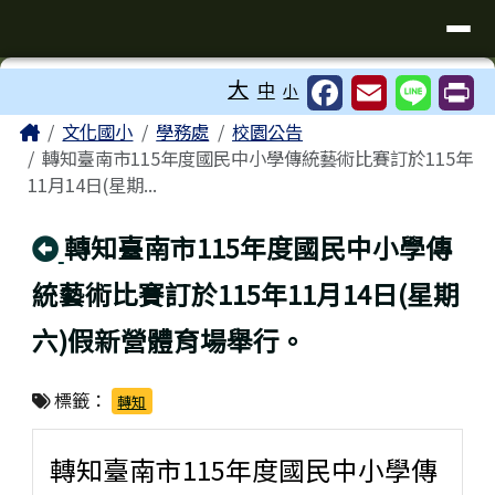
臺南市歸仁區文化國小全球資訊站
導覽列
跳至主內容區
工具列
大
中
小
⏸
頁尾區域
主內容區域
Home
文化國小
學務處
校園公告
轉知臺南市115年度國民中小學傳統藝術比賽訂於115年
11月14日(星期...
回上頁
轉知臺南市115年度國民中小學傳
統藝術比賽訂於115年11月14日(星期
六)假新營體育場舉行。
標籤：
轉知
轉知臺南市115年度國民中小學傳