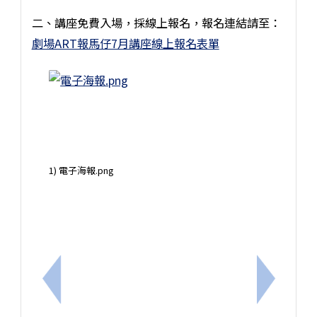
二、講座免費入場，採線上報名，報名連結請至：
劇場ART報馬仔7月講座線上報名表單
1) 電子海報.png
上一筆：轉知教育局公告近期高風險詐騙案例，請多
下一筆：