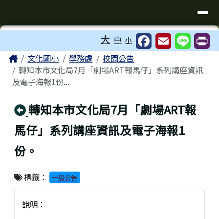
臺南市歸仁區文化國小全球資訊站
導覽列
跳至主內容區
工具列
大
中
小
⏸
頁尾區域
主內容區域
Home
文化國小
學務處
校園公告
轉知本市文化局7月「劇場ART報馬仔」系列講座資訊
及電子海報1份...
回上頁
轉知本市文化局7月「劇場ART報
馬仔」系列講座資訊及電子海報1
份。
標籤：
一般公告
說明：