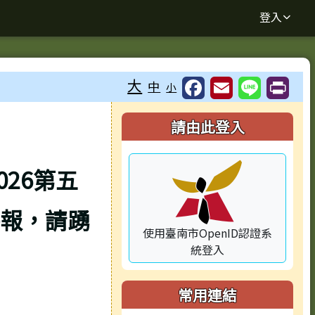
登入
大
中
小
⏸
右邊區域內容
請由此登入
26第五
報，請踴
使用臺南市OpenID認證系
統登入
常用連結