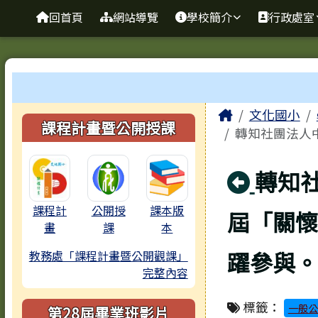
臺南市歸仁區文化國小全
導覽列
跳至主內容區
回首頁
網站導覽
學校簡介
行政處室
工具列
頁尾區域
主內容區
Home
文化國小
左邊區域內容
課程計畫暨公開授課
轉知社團法人中
回上
轉知社
課程計
公開授
課本版
屆「關懷
畫
課
本
躍參與。
教務處「課程計畫暨公開觀課」
完整內容
標籤：
一般公
第28屆畢業班影片