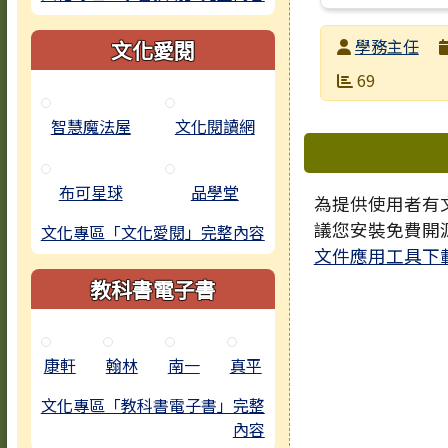
發布者
學務主任
文化愛閱
發布日期
瀏覽次數
69
智慧魔法屋
文化閱讀網
下中區域
布可星球
品學堂
為提供使用者有文
議您安裝免費開
文化專區「文化愛閱」完整內容
文件應用工具下
教科書電子書
康軒
翰林
南一
真平
文化專區「教科書電子書」完整
內容