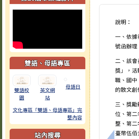
說明：
一、依據社
號函辦理
二、該會
雙語、母語專區
獎」，活
職、國中
母語日
的散文創
雙語校
英文網
園
站
三、獎勵
文化專區「雙語、母語專區」完
位、第二
整內容
整、第二
臺幣伍佰
站內搜尋