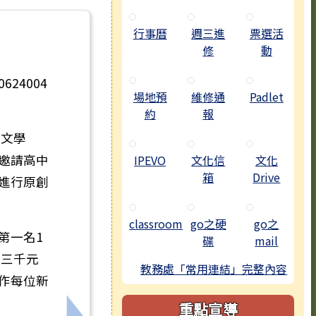
行事曆
週三進
票選活
修
動
24004
場地預
維修通
Padlet
約
報
物文學
邀請高中
IPEVO
文化信
文化
箱
Drive
進行原創
classroom
go之硬
go之
第一名1
碟
mail
幣三千元
教務處「常用連結」完整內容
作每位新
重點宣導