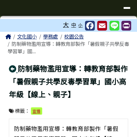
臺南市歸仁區文化國小全球資訊站
導覽列
跳至主內容區
工具列
大
中
小
⏸
頁尾區域
主內容區域
Home
文化國小
學務處
校園公告
防制藥物濫用宣導：轉教育部製作「暑假親子共學反毒
學習單」國...
回上頁
防制藥物濫用宣導：轉教育部製作
「暑假親子共學反毒學習單」國小高
年級【線上、親子】
標籤：
宣導
防制藥物濫用宣導：轉教育部製作「暑假