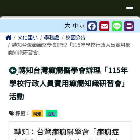
臺南市歸仁區文化國小全球資訊站
導覽列
跳至主內容區
工具列
大
中
小
⏸
頁尾區域
主內容區域
Home
文化國小
學務處
校園公告
轉知台灣癲癇醫學會辦理「115年學校行政人員實用癲
癇知識研習會...
回上頁
轉知台灣癲癇醫學會辦理「115年
學校行政人員實用癲癇知識研習會」
活動
標籤：
轉知
活動
轉知：台灣癲癇醫學會「癲癇症