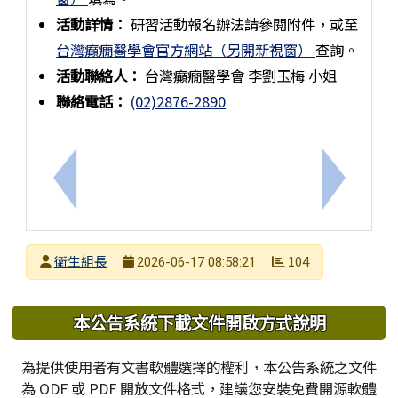
活動詳情：
研習活動報名辦法請參閱附件，或至
台灣癲癇醫學會官方網站（另開新視窗）
查詢。
活動聯絡人：
台灣癲癇醫學會 李劉玉梅 小姐
聯絡電話：
(02)2876-2890
上一筆：本局辦理115年度文化中心親子性教育講座
下一筆：
發布者
衛生組長
104
2026-06-17 08:58:21
發布日期
瀏覽次數
下中區域內容
本公告系統下載文件開啟方式說明
為提供使用者有文書軟體選擇的權利，本公告系統之文件
為 ODF 或 PDF 開放文件格式，建議您安裝免費開源軟體