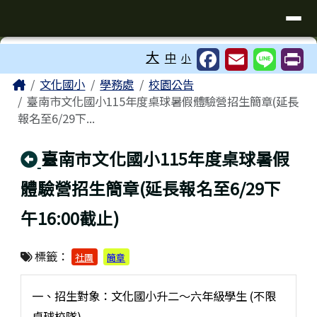
臺南市歸仁區文化國小全球資訊站
導覽列
跳至主內容區
工具列
大
中
小
⏸
頁尾區域
主內容區域
Home
文化國小
學務處
校園公告
臺南市文化國小115年度桌球暑假體驗營招生簡章(延長
報名至6/29下...
回上頁
臺南市文化國小115年度桌球暑假
體驗營招生簡章(延長報名至6/29下
午16:00截止)
標籤：
社團
簡章
一、招生對象：文化國小升二～六年級學生 (不限
桌球校隊)