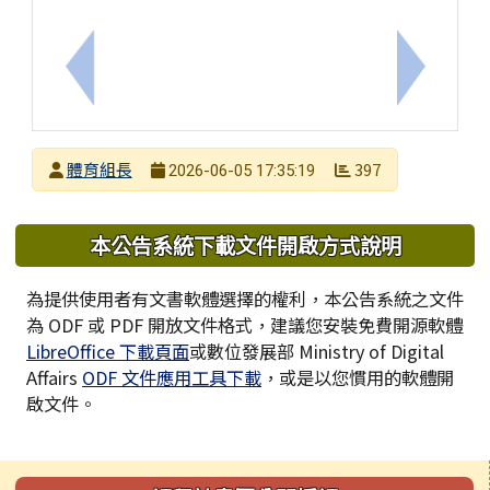
上一筆：臺南市文化國小 114 學年度健康促進我最
下一筆：
發布者
體育組長
397
2026-06-05 17:35:19
發布日期
瀏覽次數
下中區域內容
本公告系統下載文件開啟方式說明
為提供使用者有文書軟體選擇的權利，本公告系統之文件
為 ODF 或 PDF 開放文件格式，建議您安裝免費開源軟體
LibreOffice 下載頁面
或數位發展部 Ministry of Digital
Affairs
ODF 文件應用工具下載
，或是以您慣用的軟體開
啟文件。