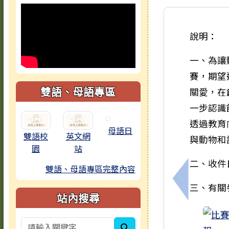
說明：
一、為讓
賽，期望
雙語、母語專區
關愛，在
一步認識
透過教育
母語日
雙語校
英文網
與動物和
園
站
二、收件
雙語、母語專區完整內容
上一筆：1
三、有關
站內搜尋
search