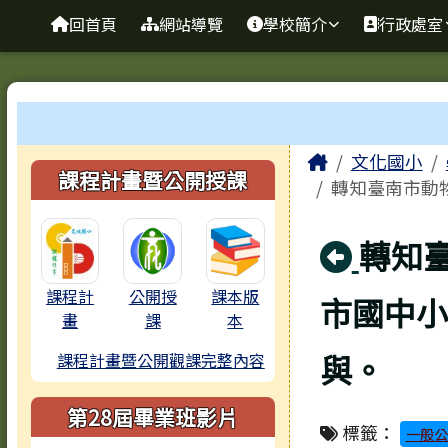
臺南市歸仁區文化國小全
導覽列
跳至主內容區
回首頁
網站導覽
學校簡介
行政處室
工具列
頁尾區域
主內容區
Home
文化國小
左邊區域內容
課程計畫暨公開授課
轉知臺南市動物
回上
轉知
課程計
公開授
課本版
市國中小
畫
課
本
與。
課程計畫暨公開觀課完整內容
第28屆畢業班影片
標籤：
一般公