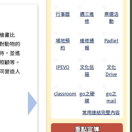
行事曆
週三進
票選活
修
動
繪畫比
場地預
維修通
Padlet
對動物的
約
報
待，並進
照顧等。
IPEVO
文化信
文化
同營造人
箱
Drive
classroom
go之硬
go之
。
碟
mail
下一筆：函轉教育部國民及學前教育署辦理
常用連結完整內容
重點宣導