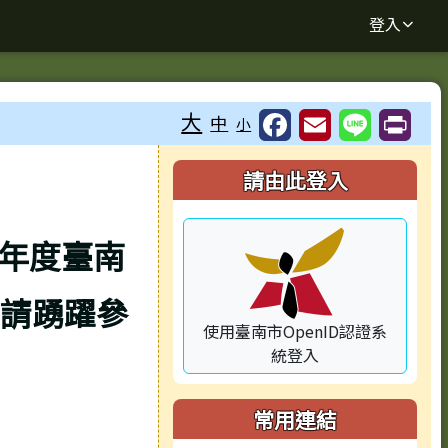
登入
大
中
小
⏸
右邊區域內容
請由此登入
5年度臺南
請踴躍參
使用臺南市OpenID認證系
統登入
常用連結