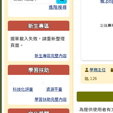
進階搜尋
新生專區
1) 比賽
選單載入失敗，請重新整理
頁面。
新生專區完整內容
學習扶助
發布者
學務主任
發布日期
瀏覽次數
126
科技化評量
資源平臺
下中區域
學習扶助完整內容
為提供使用者有文