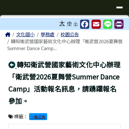
臺南市歸仁區文化國小全球資訊站
導覽列
跳至主內容區
工具列
大
中
小
⏸
頁尾區域
主內容區域
Home
文化國小
學務處
校園公告
轉知衛武營國家藝術文化中心辦理「衛武營2026夏舞營
Summer Dance Camp...
回上頁
轉知衛武營國家藝術文化中心辦理
「衛武營2026夏舞營Summer Dance
Camp」活動報名訊息，請踴躍報名
參加。
標籤：
一般公告