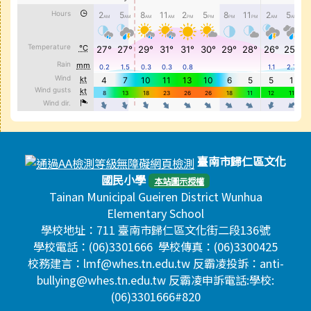
頁尾區域內容
臺南市歸仁區文化
國民小學
本站圖示授權
Tainan Municipal Gueiren District Wunhua
Elementary School
學校地址：711 臺南市歸仁區文化街二段136號
學校電話：(06)3301666 學校傳真：(06)3300425
校務建言：lmf@whes.tn.edu.tw 反霸凌投訴：anti-
bullying@whes.tn.edu.tw 反霸凌申訴電話:學校:
(06)3301666#820