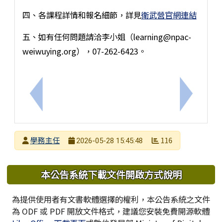
四、各課程詳情和報名細節，詳見
衛武營官網連結
五、如有任何問題請洽李小姐（learning@npac-
weiwuying.org），07-262-6423。
上一筆：檢送2026年第十屆「金塑獎-我行！我不塑
下一筆：
發布者
學務主任
116
2026-05-28 15:45:48
發布日期
瀏覽次數
下中區域內容
本公告系統下載文件開啟方式說明
為提供使用者有文書軟體選擇的權利，本公告系統之文件
為 ODF 或 PDF 開放文件格式，建議您安裝免費開源軟體