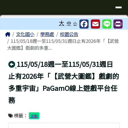
臺南市歸仁區文化國小全球資訊站
導覽列
跳至主內容區
工具列
大
中
小
⏸
頁尾區域
主內容區域
Home
文化國小
學務處
校園公告
115/05/18週一至115/05/31週日止有2026年「【武營
大圖鑑】戲劇的多重...
回上頁
115/05/18週一至115/05/31週日
止有2026年「【武營大圖鑑】戲劇的
多重宇宙」PaGamO線上遊戲平台任
務
標籤：
活動