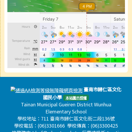
頁尾區域內容
臺南市歸仁區文化
國民小學
本站圖示授權
Tainan Municipal Gueiren District Wunhua
Elementary School
學校地址：711 臺南市歸仁區文化街二段136號
學校電話：(06)3301666 學校傳真：(06)3300425