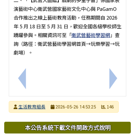
演藝術中心衛武營國家藝術文化中心與 PaGamO
合作推出之線上藝術教育活動，任務期間自 2026
年 5 月 18 日至 5 月 31 日，歡迎全國各級學校師生
踴躍參與。相關資訊可至「
衛武營藝術學習網
」查
詢（路徑：衛武營藝術學習網首頁→玩樂學習→玩
劇場）。
上一筆：115/07/06週一~115/07/10週五09:0
下一筆：防
發布者
生活教育組長
146
2026-05-26 14:53:25
發布日期
瀏覽次數
下中區域內容
本公告系統下載文件開啟方式說明