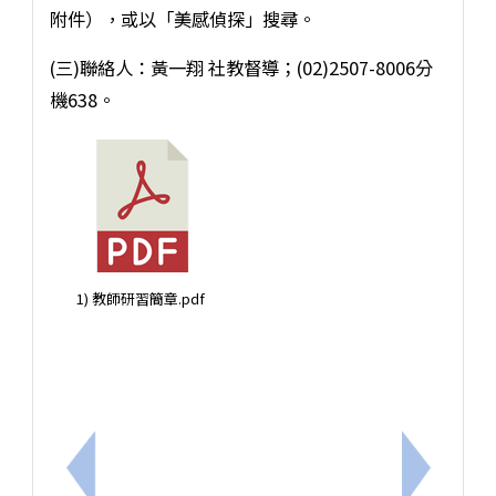
附件），或以「美感偵探」搜尋。
(三)聯絡人：黃一翔 社教督導；(02)2507-8006分
機638。
1) 教師研習簡章.pdf
上一筆：臺南市歸仁區文化國民小學115學年度普通班
下一筆：