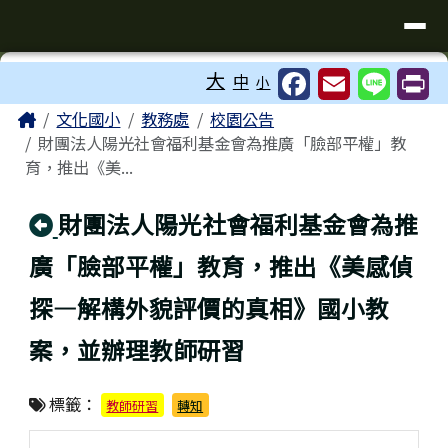
臺南市歸仁區文化國小全球資訊站
導覽列
跳至主內容區
工具列
大
中
小
⏸
頁尾區域
主內容區域
Home
文化國小
教務處
校園公告
財團法人陽光社會福利基金會為推廣「臉部平權」教
育，推出《美...
回上頁
財團法人陽光社會福利基金會為推
廣「臉部平權」教育，推出《美感偵
探—解構外貌評價的真相》國小教
案，並辦理教師研習
標籤：
教師研習
轉知