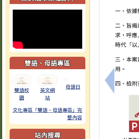
一、依據教
二、旨揭
求，呼應
時代「以
三、本案
雙語、母語專區
用。
四、檢附
上一筆：1
母語日
雙語校
英文網
園
站
文化專區「雙語、母語專區」完
整內容
站內搜尋