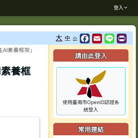
登入
大
中
小
⏸
AI素養框架」
右邊區域內容
請由此登入
I素養框
使用臺南市OpenID認證系
統登入
常用連結