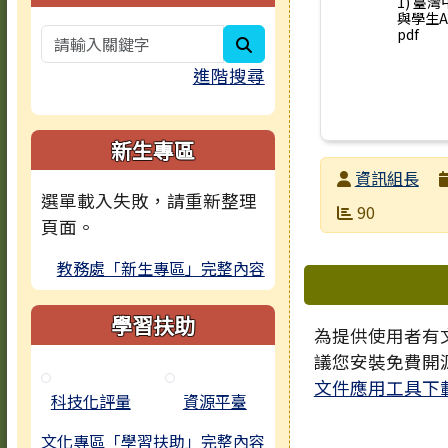
1) 臺
與學生A
pdf
search
進階搜尋
新生專區
發布者
資訊組長
選單載入失敗，請重新整理
發布日期
瀏覽次數
90
頁面。
教務處「新生專區」完整內容
下中區域
學習扶助
為提供使用者有文
議您安裝免費開
文件應用工具下
科技化評量
資源平臺
文化專區「學習扶助」完整內容