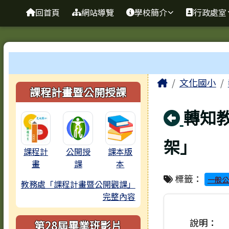
臺南市歸仁區文化國小全
導覽列
跳至主內容區
回首頁
網站導覽
學校簡介
行政處室
工具列
頁尾區域
主內容區
Home
文化國小
左邊區域內容
課程計畫暨公開授課
回上
轉知
架」
課程計
公開授
課本版
畫
課
本
標籤：
一般公
教務處「課程計畫暨公開觀課」
完整內容
說明：
第28屆畢業班影片