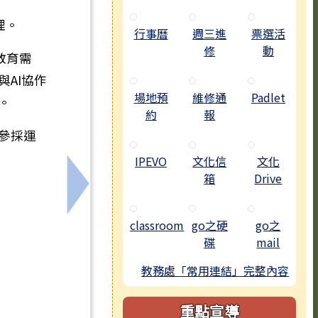
理。
行事曆
週三進
票選活
修
動
教育需
AI協作
場地預
維修通
Padlet
。
約
報
參採運
IPEVO
文化信
文化
箱
Drive
下一筆：轉知：115年臺南市所屬各級學
classroom
go之硬
go之
碟
mail
教務處「常用連結」完整內容
重點宣導