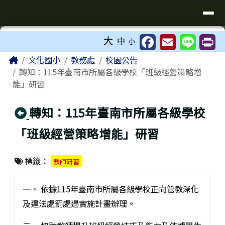
臺南市歸仁區文化國小全球資訊站
導覽列
跳至主內容區
工具列
大
中
小
⏸
頁尾區域
主內容區域
Home
文化國小
教務處
校園公告
轉知：115年臺南市所屬各級學校「班級經營策略增
能」研習
回上頁
轉知：115年臺南市所屬各級學校
「班級經營策略增能」研習
標籤：
教師研習
一、 依據115年臺南市所屬各級學校正向管教深化
及違法處罰處遇實施計畫辦理。