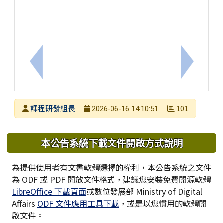
上一筆：轉知：114學年度代理代課教師SEL社會情
下一筆：
發布者
課程研發組長
101
2026-06-16 14:10:51
發布日期
瀏覽次數
下中區域內容
本公告系統下載文件開啟方式說明
為提供使用者有文書軟體選擇的權利，本公告系統之文件
為 ODF 或 PDF 開放文件格式，建議您安裝免費開源軟體
LibreOffice 下載頁面
或數位發展部 Ministry of Digital
Affairs
ODF 文件應用工具下載
，或是以您慣用的軟體開
啟文件。