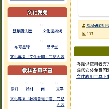
文化愛閱
發布者
課程研發組
智慧魔法屋
文化閱讀網
發布日期
瀏覽次數
137
布可星球
品學堂
下中區域
文化專區「文化愛閱」完整內容
為提供使用者有文
教科書電子書
議您安裝免費開
文件應用工具下
康軒
翰林
南一
真平
文化專區「教科書電子書」完整
內容