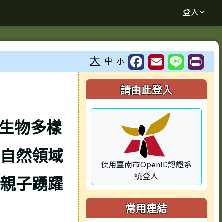
登入
大
中
小
⏸
右邊區域內容
請由此登入
園生物多樣
自然領域
使用臺南市OpenID認證系
統登入
親子踴躍
常用連結