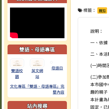
標籤：
轉知
說明：
一、依據
雙語、母語專區
二、本活
(一)時間及
母語日
雙語校
英文網
園
站
(二)參加
本市國中
文化專區「雙語、母語專區」完
趣的親子
整內容
本計畫為親
站內搜尋
固定，已