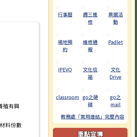
行事曆
週三進
票選活
修
動
場地預
維修通
Padlet
約
報
IPEVO
文化信
文化
箱
Drive
classroom
go之硬
go之
碟
mail
養殖有興
教務處「常用連結」完整內容
因材料份數
重點宣導