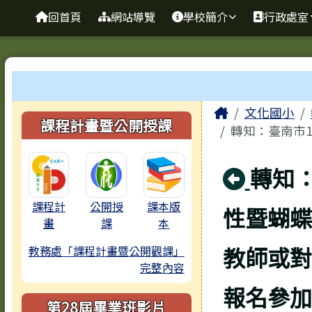
臺南市歸仁區文化國小全
導覽列
跳至主內容區
回首頁
網站導覽
學校簡介
行政處室
工具列
頁尾區域
主內容區
Home
文化國小
左邊區域內容
課程計畫暨公開授課
轉知：臺南市1
回上
轉知
課程計
公開授
課本版
性暨蝴蝶
畫
課
本
教師或對
教務處「課程計畫暨公開觀課」
完整內容
報名參加
第28屆畢業班影片