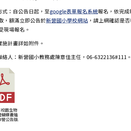
名方式：自公告日起，至
google表單報名系統
報名，依完成
取，額滿立即公告於
新營國小學校網站
，請上網確認是否
器人進階班學科測驗名單公告
受現場報名。
附實施計畫詳如附件。
聯絡人：新營國小教務處陳意佳主任，06-6322136#111
5年校園生物
暨蝴蝶養殖
營公告版.