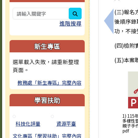
(三)報
search
後順序錄
進階搜尋
上一筆：機
功，不接
新生專區
(四)檢
(五)本案
選單載入失敗，請重新整理
頁面。
教務處「新生專區」完整內容
學習扶助
1) 11
多樣性
科技化評量
資源平臺
親子手作
pdf
文化專區「學習扶助」完整內容