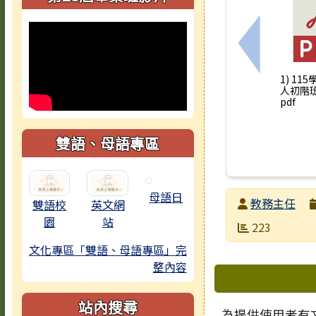
上一筆：轉
1) 11
人初階班
pdf
雙語、母語專區
母語日
發布者
教務主任
雙語校
英文網
園
站
發布日期
瀏覽次數
223
文化專區「雙語、母語專區」完
整內容
下中區域
站內搜尋
為提供使用者有文