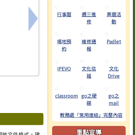
行事曆
週三進
票選活
修
動
下一筆：114學年度第二學期第2次定期評量監
場地預
維修通
Padlet
約
報
IPEVO
文化信
文化
箱
Drive
classroom
go之硬
go之
碟
mail
教務處「常用連結」完整內容
重點宣導
 開放文件格式，建