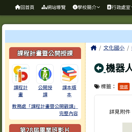
臺南市歸仁區文化國小全
導覽列
跳至主內容區
回首頁
網站導覽
學校簡介
行政處室
工具列
頁尾區域
主內容區
Home
文化國小
左邊區域內容
課程計畫暨公開授課
回上
機器
標籤：
徵選
課程計
公開授
課本版
畫
課
本
教務處「課程計畫暨公開觀課」
詳見附件
完整內容
第28屆畢業班影片